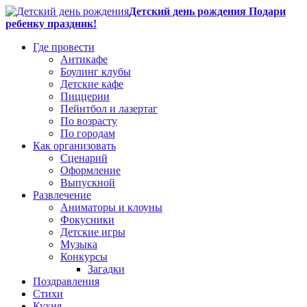
Детский день рождения Подари
ребенку праздник!
Где провести
Антикафе
Боулинг клубы
Детские кафе
Пиццерии
Пейнтбол и лазертаг
По возрасту
По городам
Как организовать
Сценарий
Оформление
Выпускной
Развлечение
Аниматоры и клоуны
Фокусники
Детские игры
Музыка
Конкурсы
Загадки
Поздравления
Стихи
Кухня