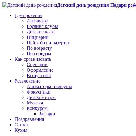
Детский день рождения Подари реб
Где провести
Антикафе
Боулинг клубы
Детские кафе
Пиццерии
Пейнтбол и лазертаг
По возрасту
По городам
Как организовать
Сценарий
Оформление
Выпускной
Развлечение
Аниматоры и клоуны
Фокусники
Детские игры
Музыка
Конкурсы
Загадки
Поздравления
Стихи
Кухня