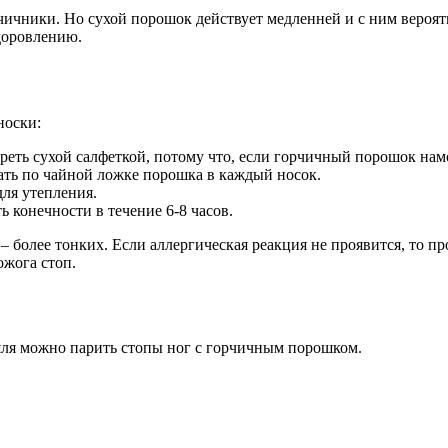
орчичники. Но сухой порошок действует медленней и с ним веро
доровлению.
носки:
ереть сухой салфеткой, потому что, если горчичный порошок нам
ть по чайной ложке порошка в каждый носок.
для утепления.
ь конечности в течение 6-8 часов.
– более тонких. Если аллергическая реакция не проявится, то 
ожога стоп.
шля можно парить стопы ног с горчичным порошком.