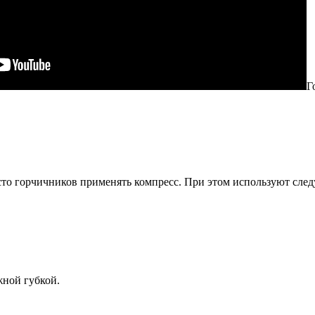
Г
сто горчичников применять компресс. При этом используют след
жной губкой.