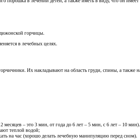
о порошка в лечении детей, а также иметь в виду, что он имеет
 дижонской горчицы.
еняется в лечебных целях.
рчичники. Их накладывают на область груди, спины, а также на
 месяцев – это 3 мин, от года до 6 лет – 5 мин, с 6 лет – 10 мин).
ают теплой водой;
ать на час (хорошо делать лечебную манипуляцию перед сном).