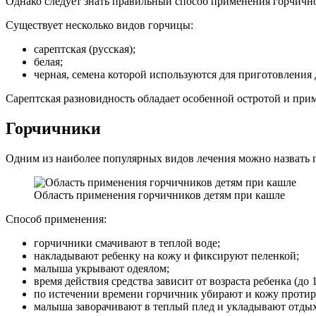
Однако следует знать правильный способ применения горчичног
Существует несколько видов горчицы:
сарептская (русская);
белая;
черная, семена которой используются для приготовления
Сарептская разновидность обладает особенной остротой и прим
Горчичники
Одним из наиболее популярных видов лечения можно назвать го
Область применения горчичников детям при кашле
Способ применения:
горчичники смачивают в теплой воде;
накладывают ребенку на кожу и фиксируют пеленкой;
малыша укрывают одеялом;
время действия средства зависит от возраста ребенка (до 12
по истечении времени горчичник убирают и кожу протир
малыша заворачивают в теплый плед и укладывают отдых