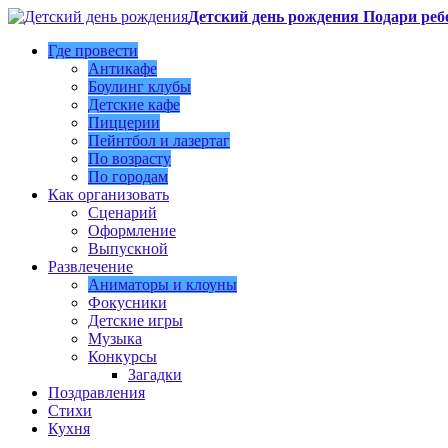
Детский день рождения Подари реб
Где провести
Антикафе
Боулинг клубы
Детские кафе
Пиццерии
Пейнтбол и лазертаг
По возрасту
По городам
Как организовать
Сценарий
Оформление
Выпускной
Развлечение
Аниматоры и клоуны
Фокусники
Детские игры
Музыка
Конкурсы
Загадки
Поздравления
Стихи
Кухня