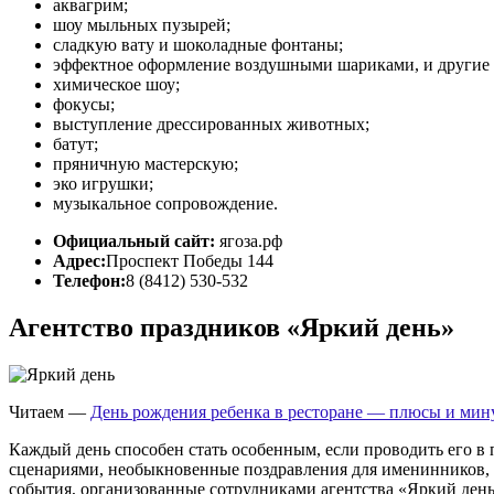
аквагрим;
шоу мыльных пузырей;
сладкую вату и шоколадные фонтаны;
эффектное оформление воздушными шариками, и другие 
химическое шоу;
фокусы;
выступление дрессированных животных;
батут;
пряничную мастерскую;
эко игрушки;
музыкальное сопровождение.
Официальный сайт:
ягоза.рф
Адрес:
Проспект Победы 144
Телефон:
8 (8412) 530-532
Агентство праздников «Яркий день»
Читаем —
День рождения ребенка в ресторане — плюсы и мин
Каждый день способен стать особенным, если проводить его 
сценариями, необыкновенные поздравления для именинников,
события, организованные сотрудниками агентства «Яркий день