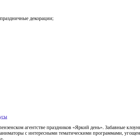
праздничные декорации;
усы
в пензенском агентстве праздников «Яркий день». Забавные кл
 аниматоры с интересными тематическими программами, угощен
».