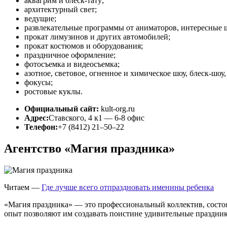
аквагрим и блеск-тату;
архитектурный свет;
ведущие;
развлекательные программы от аниматоров, интересные 
прокат лимузинов и других автомобилей;
прокат костюмов и оборудования;
праздничное оформление;
фотосъемка и видеосъемка;
азотное, световое, огненное и химическое шоу, блеск-шо
фокусы;
ростовые куклы.
Официальный сайт:
kult-org.ru
Адрес:
Ставского, 4 к1 — 6-8 офис
Телефон:
+7 (8412) 21‒50‒22
Агентство «Магия праздника»
Читаем —
Где лучше всего отпраздновать именины ребенка
«Магия праздника» — это профессиональный коллектив, состо
опыт позволяют им создавать поистине удивительные праздники