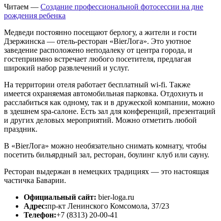
Читаем —
Создание профессиональной фотосессии на дне
рождения ребенка
Медведи постоянно посещают берлогу, а жители и гости
Дзержинска — отель-ресторан «BierЛога». Это уютное
заведение расположено неподалеку от центра города, и
гостеприимно встречает любого посетителя, предлагая
широкий набор развлечений и услуг.
На территории отеля работает бесплатный wi-fi. Также
имеется охраняемая автомобильная парковка. Отдохнуть и
расслабиться как одному, так и в дружеской компании, можно
в здешнем spa-салоне. Есть зал для конференций, презентаций
и других деловых мероприятий. Можно отметить любой
праздник.
В «BierЛога» можно необязательно снимать комнату, чтобы
посетить бильярдный зал, ресторан, боулинг клуб или сауну.
Ресторан выдержан в немецких традициях — это настоящая
частичка Баварии.
Официальный сайт:
bier-loga.ru
Адрес:
пр-кт Ленинского Комсомола, 37/23
Телефон:
+7 (8313) 20-00-41