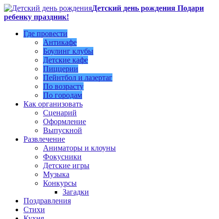
Детский день рождения Подари
ребенку праздник!
Где провести
Антикафе
Боулинг клубы
Детские кафе
Пиццерии
Пейнтбол и лазертаг
По возрасту
По городам
Как организовать
Сценарий
Оформление
Выпускной
Развлечение
Аниматоры и клоуны
Фокусники
Детские игры
Музыка
Конкурсы
Загадки
Поздравления
Стихи
Кухня