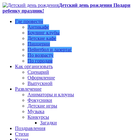
Детский день рождения Подари
ребенку праздник!
Где провести
Антикафе
Боулинг клубы
Детские кафе
Пиццерии
Пейнтбол и лазертаг
По возрасту
По городам
Как организовать
Сценарий
Оформление
Выпускной
Развлечение
Аниматоры и клоуны
Фокусники
Детские игры
Музыка
Конкурсы
Загадки
Поздравления
Стихи
Кухня