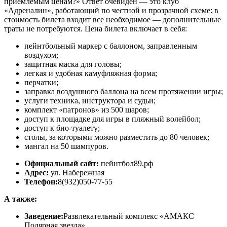
приемлемым ценам?» Ответ очевиден — это клуб
«Адреналин», работающий по честной и прозрачной схеме: в
стоимость билета входит все необходимое — дополнительные
траты не потребуются. Цена билета включает в себя:
пейнтбольный маркер с баллоном, заправленным
воздухом;
защитная маска для головы;
легкая и удобная камуфляжная форма;
перчатки;
заправка воздушного баллона на всем протяжении игры;
услуги техника, инструктора и судьи;
комплект «патронов» из 500 шаров;
доступ к площадке для игры в пляжный волейбол;
доступ к био-туалету;
столы, за которыми можно разместить до 80 человек;
мангал на 50 шампуров.
Официальный сайт:
пейнтбол89.рф
Адрес:
ул. Набережная
Телефон:
8(932)050-77-55
А также:
Заведение:
Развлекательный комплекс «АМАКС
Полярная звезда»