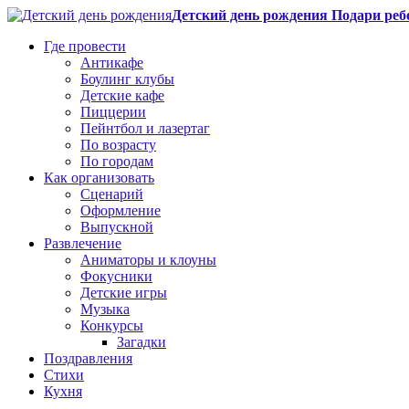
Детский день рождения Подари реб
Где провести
Антикафе
Боулинг клубы
Детские кафе
Пиццерии
Пейнтбол и лазертаг
По возрасту
По городам
Как организовать
Сценарий
Оформление
Выпускной
Развлечение
Аниматоры и клоуны
Фокусники
Детские игры
Музыка
Конкурсы
Загадки
Поздравления
Стихи
Кухня