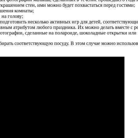
украшением стен, ими можно будет похвастаться перед гостями;
ашения комнаты;
 на голову;
 подготовить несколько активных игр для детей, соответствующи
авным атрибутом любого праздника. Их можно делать вместе с р
 фотографии, сделанные на полароиде, шоколадные открытки или
ирать соответствующую посуду. В этом случае можно использова