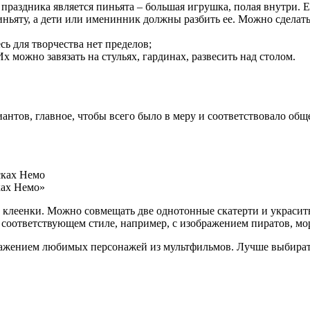
праздника является пиньята – большая игрушка, полая внутри.
ньяту, а дети или именинник должны разбить ее. Можно сделат
ь для творчества нет пределов;
можно завязать на стульях, гардинах, развесить над столом.
нтов, главное, чтобы всего было в меру и соответствовало общ
ках Немо»
ой клеенки. Можно совмещать две однотонные скатерти и украси
 соответствующем стиле, например, с изображением пиратов, мор
бражением любимых персонажей из мультфильмов. Лучше выбират