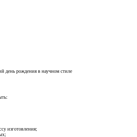
ий день рождения в научном стиле
ыть:
ссу изготовления;
ых;