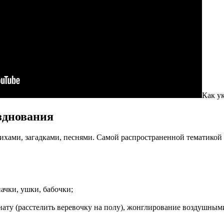
Как у
зднования
тихами, загадками, песнями. Самой распространенной тематикой 
ачки, ушки, бабочки;
нату (расстелить веревочку на полу), жонглирование воздушны