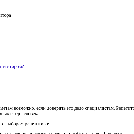
итора
епетитором?
дметам возможно, если доверить это дело специалистам. Репет
зных сфер человека.
 с выбором репетитора:
, или освоить предмет с нуля, или выйти на новый уровень.