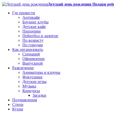
Детский день рождения Подари реб
Где провести
Антикафе
Боулинг клубы
Детские кафе
Пиццерии
Пейнтбол и лазертаг
По возрасту
По городам
Как организовать
Сценарий
Оформление
Выпускной
Развлечение
Аниматоры и клоуны
Фокусники
Детские игры
Музыка
Конкурсы
Загадки
Поздравления
Стихи
Кухня