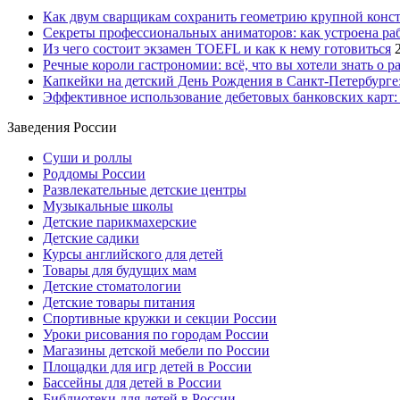
Как двум сварщикам сохранить геометрию крупной конс
Секреты профессиональных аниматоров: как устроена ра
Из чего состоит экзамен TOEFL и как к нему готовиться
Речные короли гастрономии: всё, что вы хотели знать о р
Капкейки на детский День Рождения в Санкт-Петербурге: 
Эффективное использование дебетовых банковских карт:
Заведения России
Суши и роллы
Роддомы России
Развлекательные детские центры
Музыкальные школы
Детские парикмахерские
Детские садики
Курсы английского для детей
Товары для будущих мам
Детские стоматологии
Детские товары питания
Спортивные кружки и секции России
Уроки рисования по городам России
Магазины детской мебели по России
Площадки для игр детей в России
Бассейны для детей в России
Библиотеки для детей в России