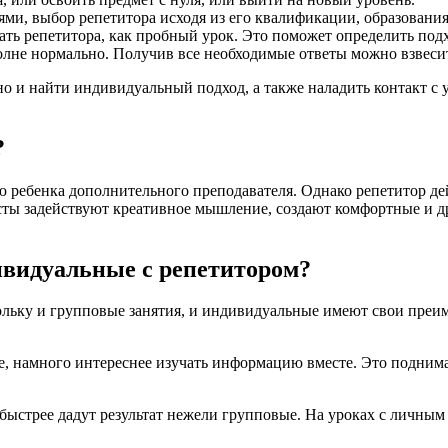
ми, выбор репетитора исходя из его квалификации, образовани
ать репетитора, как пробный урок. Это поможет определить подх
олне нормально. Получив все необходимые ответы можно взвесит
 но и найти индивидуальный подход, а также наладить контакт с
?
 ребенка дополнительного преподавателя. Однако репетитор де
исты задействуют креативное мышление, создают комфортные и 
ивидуальные с репетитором?
кольку и групповые занятия, и индивидуальные имеют свои преи
, намного интереснее изучать информацию вместе. Это поднимае
ыстрее дадут результат нежели групповые. На уроках с личным 