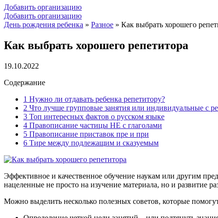
Добавить организацию
Добавить организацию
День рождения ребенка
»
Разное
»
Как выбрать хорошего репет
Как выбрать хорошего репетитора
19.10.2022
Содержание
1
Нужно ли отдавать ребенка репетитору?
2
Что лучше групповые занятия или индивидуальные с р
3
Топ интересных фактов о русском языке
4
Правописание частицы НЕ с глаголами
5
Правописание приставок пре и при
6
Тире между подлежащим и сказуемым
Эффективное и качественное обучение наукам или другим пре
нацеленные не просто на изучение материала, но и развитие ра
Можно выделить несколько полезных советов, которые помогут
Определение четкой цели занятий – или подтянуть знания