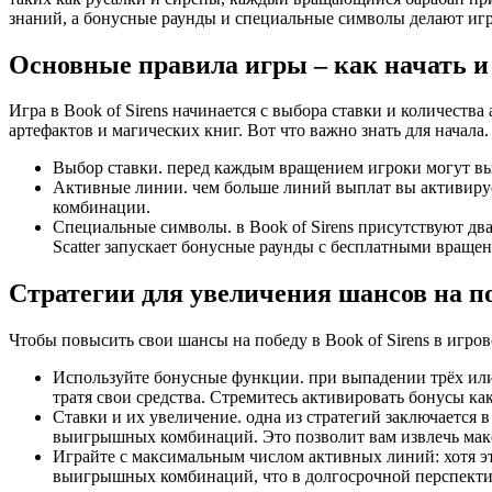
знаний, а бонусные раунды и специальные символы делают иг
Основные правила игры – как начать и 
Игра в Book of Sirens начинается с выбора ставки и количест
артефактов и магических книг. Вот что важно знать для начала.
Выбор ставки. перед каждым вращением игроки могут выб
Активные линии. чем больше линий выплат вы активируе
комбинации.
Специальные символы. в Book of Sirens присутствуют два
Scatter запускает бонусные раунды с бесплатными враще
Стратегии для увеличения шансов на п
Чтобы повысить свои шансы на победу в Book of Sirens в игров
Используйте бонусные функции. при выпадении трёх или 
тратя свои средства. Стремитесь активировать бонусы к
Ставки и их увеличение. одна из стратегий заключается 
выигрышных комбинаций. Это позволит вам извлечь мак
Играйте с максимальным числом активных линий: хотя э
выигрышных комбинаций, что в долгосрочной перспекти