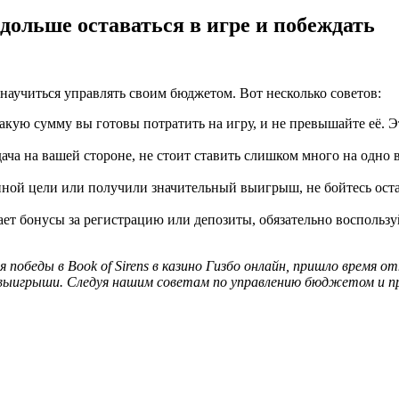
дольше оставаться в игре и побеждать
 научиться управлять своим бюджетом. Вот несколько советов:
какую сумму вы готовы потратить на игру, и не превышайте её. 
 удача на вашей стороне, не стоит ставить слишком много на одн
нной цели или получили значительный выигрыш, не бойтесь ост
ает бонусы за регистрацию или депозиты, обязательно воспользу
я победы в Book of Sirens в казино Гизбо онлайн, пришло время 
 выигрыши. Следуя нашим советам по управлению бюджетом и п