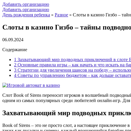
Добавить организацию
Добавить организацию
День рождения ребенка
»
Разное
»
Слоты в казино Гизбо – тайн
Слоты в казино Гизбо – тайны подводног
06.09.2024
Содержание
1
Захватывающий мир подводных приключений в слоте Bo
2
Основные правила игры – как начать и что искать на ба
3
Стратегии для увеличения шансов на победу – использ
4
Советы по управлению бюджетом – как дольше оставать
Слот Book of Sirens переносит игроков в волшебный подводны
одним из самых популярных среди любителей онлайн-игр. Для
Захватывающий мир подводных приключе
Book of Sirens – это не просто слот, а настоящее приключени
таких как русалки и сирены, каждый вращающийся барабан пр