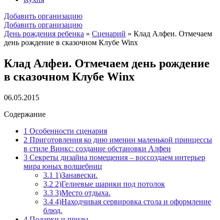
Добавить организацию
Добавить организацию
День рождения ребенка
»
Сценарий
»
Клад Алфеи. Отмечаем
день рождение в сказочном Клубе Winx
Клад Алфеи. Отмечаем день рождение
в сказочном Клубе Winx
06.05.2015
Содержание
1
Особенности сценария
2
Приготовления ко дню именин маленькой принцессы
в стиле Винкс: создание обстановки Алфеи
3
Секреты дизайна помещения – воссоздаем интерьер
мира юных волшебниц
3.1
1)Занавески.
3.2
2)Гелиевые шарики под потолок
3.3
3)Место отдыха.
3.4
4)Находчивая сервировка стола и оформление
блюд.
4
Подарки и призы