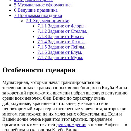
5
Музыкальное оформление
6
Ведущие праздника
7
Программа праздника
7.1
Ход мероприятия:
7.1.1
Задание от Флоры.
7.1.2
Задание от Стеллы.
7.1.3
Задание от Рокси.
7.1.4
Задание от Техны.
7.1.5
Задание от Лейлы.
7.1.6
Задание от Блум.
7.1.7
Задание от Музы.
Особенности сценария
Мультсериал, который начал транслироваться на
телевизионных экранах о юных волшебницах из Клуба Винкс
за короткий промежуток времени набрал высокую репутацию
среди всех девочек. Феи Винкс по характеру очень
добродушные, красивые и стильные, у каждого свой
неповторимый характер и интересные увлечения, которые во
многом так похожи на их маленьких обожательниц. Если и
Вашей дочке очень нравится этот мультик, предлагаем
организовать вместе с ней
день рождения
в школе Алфеи — в
волшебном и сказочном Клубе Винкс.