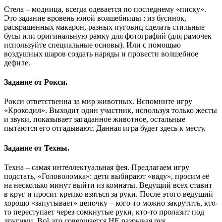
Стела – модница, всегда одевается по последнему «писку».
Это задание вровень юной волшебницы : из бусинок,
раскрашенных макарон, разных пуговиц сделать стильные
бусы или оригинальную рамку для фотографий (для рамочек
используйте специальные основы). Или с помощью
воздушных шаров создать наряды и провести волшебное
дефиле.
Задание от Рокси.
Рокси ответственна за мир животных. Вспомните игру
«Крокодил». Выходит один участник, используя только жесты
и звуки, показывает загаданное животное, остальные
пытаются его отгадывают. Данная игра будет здесь к месту.
Задание от Техны.
Техна – самая интеллектуальная фея. Предлагаем игру
подстать, «Головоломка»: дети выбирают «ваду», просим её
на несколько минут выйти из комнаты. Ведущий всех ставит
в круг и просит крепко взяться за руки. После этого ведущий
хорошо «запутывает» цепочку – кого-то можно закрутить, кто-
то переступает через сомкнутые руки, кто-то пролазит под
другими. Всё это совершается НЕ разрывая рук.