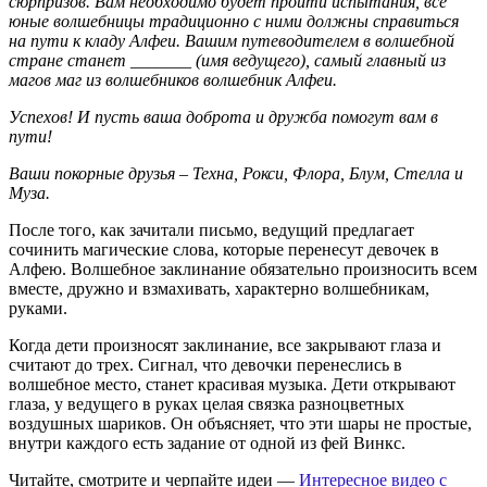
сюрпризов. Вам необходимо будет пройти испытания, все
юные волшебницы традиционно с ними должны справиться
на пути к кладу Алфеи. Вашим путеводителем в волшебной
стране станет _______ (имя ведущего), самый главный из
магов маг из волшебников волшебник Алфеи.
Успехов! И пусть ваша доброта и дружба помогут вам в
пути!
Ваши покорные друзья – Техна, Рокси, Флора, Блум, Стелла и
Муза.
После того, как зачитали письмо, ведущий предлагает
сочинить магические слова, которые перенесут девочек в
Алфею. Волшебное заклинание обязательно произносить всем
вместе, дружно и взмахивать, характерно волшебникам,
руками.
Когда дети произносят заклинание, все закрывают глаза и
считают до трех. Сигнал, что девочки перенеслись в
волшебное место, станет красивая музыка. Дети открывают
глаза, у ведущего в руках целая связка разноцветных
воздушных шариков. Он объясняет, что эти шары не простые,
внутри каждого есть задание от одной из фей Винкс.
Читайте, смотрите и черпайте идеи —
Интересное видео с