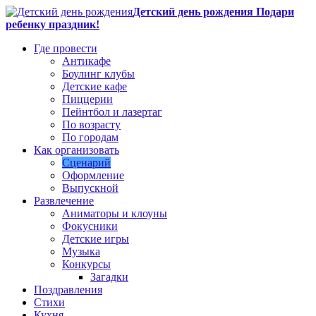
Детский день рождения Подари
ребенку праздник!
Где провести
Антикафе
Боулинг клубы
Детские кафе
Пиццерии
Пейнтбол и лазертаг
По возрасту
По городам
Как организовать
Сценарий
Оформление
Выпускной
Развлечение
Аниматоры и клоуны
Фокусники
Детские игры
Музыка
Конкурсы
Загадки
Поздравления
Стихи
Кухня