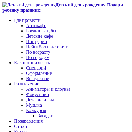
Детский день рождения Подари
ребенку праздник!
Где провести
Антикафе
Боулинг клубы
Детские кафе
Пиццерии
Пейнтбол и лазертаг
По возрасту
По городам
Как организовать
Сценарий
Оформление
Выпускной
Развлечение
Аниматоры и клоуны
Фокусники
Детские игры
Музыка
Конкурсы
Загадки
Поздравления
Стихи
Кухня