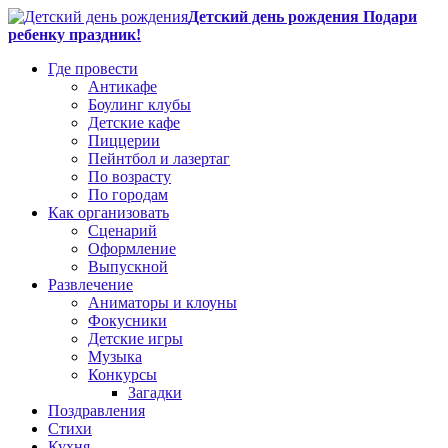
Детский день рождения Подари
ребенку праздник!
Где провести
Антикафе
Боулинг клубы
Детские кафе
Пиццерии
Пейнтбол и лазертаг
По возрасту
По городам
Как организовать
Сценарий
Оформление
Выпускной
Развлечение
Аниматоры и клоуны
Фокусники
Детские игры
Музыка
Конкурсы
Загадки
Поздравления
Стихи
Кухня