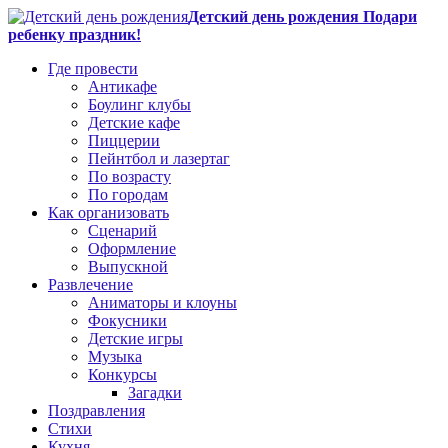
Детский день рождения Подари
ребенку праздник!
Где провести
Антикафе
Боулинг клубы
Детские кафе
Пиццерии
Пейнтбол и лазертаг
По возрасту
По городам
Как организовать
Сценарий
Оформление
Выпускной
Развлечение
Аниматоры и клоуны
Фокусники
Детские игры
Музыка
Конкурсы
Загадки
Поздравления
Стихи
Кухня