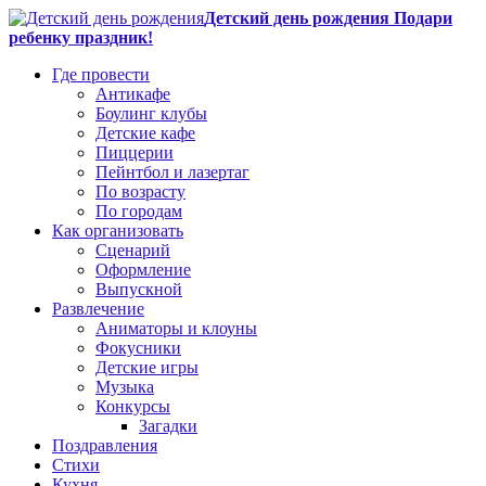
Детский день рождения Подари
ребенку праздник!
Где провести
Антикафе
Боулинг клубы
Детские кафе
Пиццерии
Пейнтбол и лазертаг
По возрасту
По городам
Как организовать
Сценарий
Оформление
Выпускной
Развлечение
Аниматоры и клоуны
Фокусники
Детские игры
Музыка
Конкурсы
Загадки
Поздравления
Стихи
Кухня