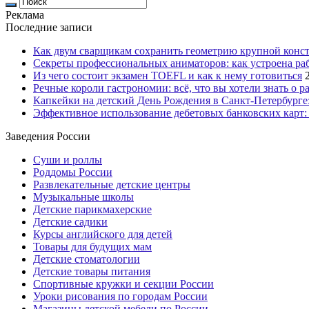
Реклама
Последние записи
Как двум сварщикам сохранить геометрию крупной конс
Секреты профессиональных аниматоров: как устроена ра
Из чего состоит экзамен TOEFL и как к нему готовиться
Речные короли гастрономии: всё, что вы хотели знать о р
Капкейки на детский День Рождения в Санкт-Петербурге: 
Эффективное использование дебетовых банковских карт:
Заведения России
Суши и роллы
Роддомы России
Развлекательные детские центры
Музыкальные школы
Детские парикмахерские
Детские садики
Курсы английского для детей
Товары для будущих мам
Детские стоматологии
Детские товары питания
Спортивные кружки и секции России
Уроки рисования по городам России
Магазины детской мебели по России