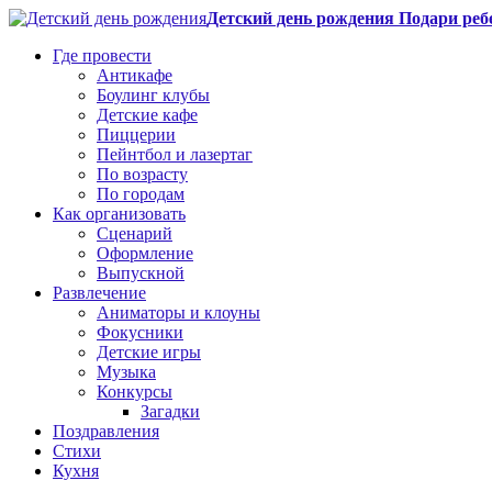
Детский день рождения Подари реб
Где провести
Антикафе
Боулинг клубы
Детские кафе
Пиццерии
Пейнтбол и лазертаг
По возрасту
По городам
Как организовать
Сценарий
Оформление
Выпускной
Развлечение
Аниматоры и клоуны
Фокусники
Детские игры
Музыка
Конкурсы
Загадки
Поздравления
Стихи
Кухня