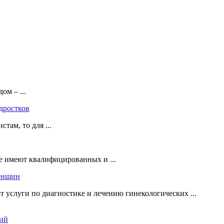
ом – ...
дростков
там, то для ...
е имеют квалифицированных и ...
женщин
 услуги по диагностике и лечению гинекологических ...
тий