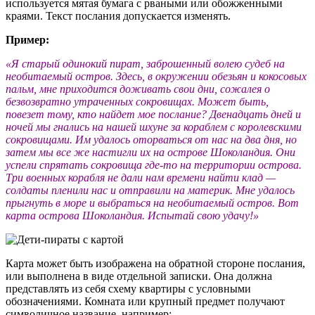
используется мятая бумага с рваными или обожженными
краями. Текст послания допускается изменять.
Пример:
«Я старый одинокий пират, заброшенный волею судеб на
необитаемый остров. Здесь, в окружении обезьян и кокосовых
пальм, мне приходится доживать свои дни, сожалея о
безвозвратно утраченных сокровищах. Может быть,
повезет тому, кто найдет мое послание? Двенадцать дней и
ночей мы гнались на нашей шхуне за кораблем с королевскими
сокровищами. Им удалось оторваться от нас на два дня, но
затем мы все же настигли их на острове Шоколандия. Они
успели спрятать сокровища где-то на территории острова.
Три военных корабля не дали нам времени найти клад —
солдаты пленили нас и отправили на материк. Мне удалось
прыгнуть в море и выбраться на необитаемый остров. Вот
карта острова Шоколандия. Испытай свою удачу!»
Карта может быть изображена на обратной стороне послания,
или выполнена в виде отдельной записки. Она должна
представлять из себя схему квартиры с условными
обозначениями. Комната или крупный предмет получают
символичное название, например: