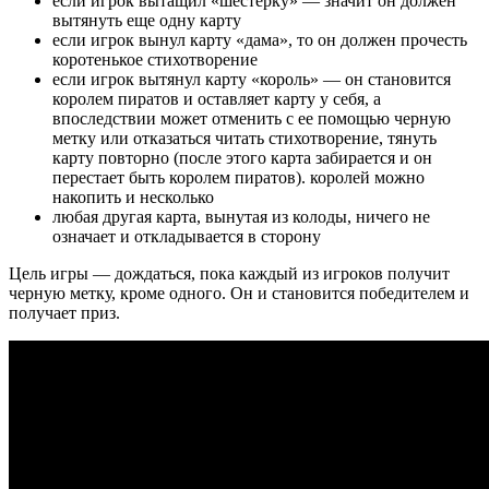
если игрок вытащил «шестерку» — значит он должен
вытянуть еще одну карту
если игрок вынул карту «дама», то он должен прочесть
коротенькое стихотворение
если игрок вытянул карту «король» — он становится
королем пиратов и оставляет карту у себя, а
впоследствии может отменить с ее помощью черную
метку или отказаться читать стихотворение, тянуть
карту повторно (после этого карта забирается и он
перестает быть королем пиратов). королей можно
накопить и несколько
любая другая карта, вынутая из колоды, ничего не
означает и откладывается в сторону
Цель игры — дождаться, пока каждый из игроков получит
черную метку, кроме одного. Он и становится победителем и
получает приз.