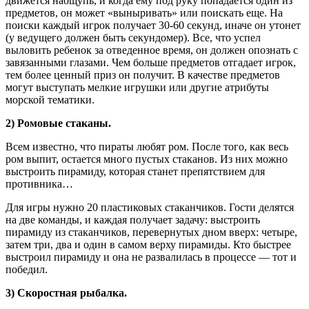
движется наощупь, и когда ему под руку попадается один из
предметов, он может «выныривать» или поискать еще. На
поиски каждый игрок получает 30-60 секунд, иначе он утонет
(у ведущего должен быть секундомер). Все, что успел
выловить ребенок за отведенное время, он должен опознать с
завязанными глазами. Чем больше предметов отгадает игрок,
тем более ценный приз он получит. В качестве предметов
могут выступать мелкие игрушки или другие атрибуты
морской тематики.
2) Ромовые стаканы.
Всем известно, что пираты любят ром. После того, как весь
ром выпит, остается много пустых стаканов. Из них можно
выстроить пирамиду, которая станет препятствием для
противника…
Для игры нужно 20 пластиковых стаканчиков. Гости делятся
на две команды, и каждая получает задачу: выстроить
пирамиду из стаканчиков, перевернутых дном вверх: четыре,
затем три, два и один в самом верху пирамиды. Кто быстрее
выстроил пирамиду и она не развалилась в процессе — тот и
победил.
3) Скоростная рыбалка.