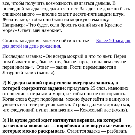
все, чтобы получить возможность двигаться дальше. В
последней загадке содержится ответ. Загадок не должно быть
слишком много — вполне хватит десяти-пятнадцати штук.
Желательно, чтобы они были на морскую тематику.
Например: «Что будет, если бросить синий мяч в Красное
море?» Ответ: мяч намокнет.
Список загадок вы можете найти в статье —
Более 50 загадок
для детей на день рождения
.
Последняя загадка: «Он всегда мокрый и что-то льет. Перед
ним бывает при-, бывает от-, бывает про-, а в нашем случае
перед ним за-«. Ответ — залив. Гости перемещаются в
Лазурный залив (ванная).
2) К двери ванной прикреплена очередная записка, в
которой содержится задание:
придумать 25 слов, имеющих
отношение к пиратам и морю, и чтобы они не повторялись.
Когда слова будут подобраны, можно будет зайти в ванную и
увидеть на стене рисунок кокоса. Игроки должны догадаться,
что следующий пункт назначения — Кокосовый лес (кухня).
3) На кухне детей ждет натянутая веревка, на которой
развешаны «кокосы» — коробочки или округлые емкости,
которые можно раскрывать.
Ставится задача — разбивать