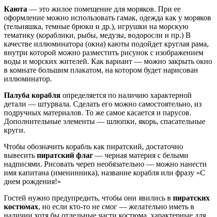
Каюта
— это жилое помещение для моряков. При ее
оформление можно использовать гамак, одежда как у моряков
(тельняшка, темные брюки и др.), игрушки на морскую
тематику (кораблики, рыбы, медузы, водоросли и пр.) В
качестве иллюминатора (окна) каюты подойдет круглая рама,
внутри которой можно разместить рисунок с изображением
воды и морских жителей. Как вариант — можно закрыть окно
в комнате большим плакатом, на котором будет нарисован
иллюминатор.
Палуба корабля
определяется по наличию характерной
детали — штурвала. Сделать его можно самостоятельно, из
подручных материалов. То же самое касается и парусов.
Дополнительные элементы — шлюпки, якорь, спасательные
круги.
Чтобы обозначить корабль как пиратский, достаточно
вывесить
пиратский флаг
— черная материя с белыми
надписями. Рисовать череп необязательно — можно нанести
имя капитана (именинника), название корабля или фразу «С
днем рождения!»
Гостей нужно предупредить, чтобы они явились в
пиратских
костюмах
, но если кто-то не смог — желательно иметь в
наличии хотя бы отдельные части костюма, характерные для