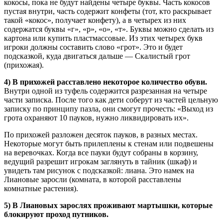
кокосы, пока не будут найдены четыре буквы. Часть кокосов
пустая внутри, часть содержит конфеты (тот, кто раскрывает
такой «кокос», получает конфету), а в четырех из них
содержатся буквы «г», «р», «о», «т». Буквы можно сделать из
картона или купить пластмассовые. Из этих четырех букв
игроки должны составить слово «грот». Это и будет
подсказкой, куда двигаться дальше — Скалистый грот
(прихожая).
4) В прихожей расставлено некоторое количество обуви.
Внутри одной из туфель содержится разрезанная на четыре
части записка. После того как дети соберут из частей цельную
записку по принципу пазла, они смогут прочесть: «Выход из
грота охраняют 10 пауков, нужно ликвидировать их».
По прихожей разложен десяток пауков, в разных местах.
Некоторые могут быть прилеплены к стенам или подвешены
на веревочках. Когда все пауки будут собраны в корзину,
ведущий разрешит игрокам заглянуть в тайник (шкаф) и
увидеть там рисунок с подсказкой: лиана. Это намек на
Лиановые заросли (комната, в которой расставлены
комнатные растения).
5) В Лиановых зарослях проживают мартышки, которые
блокируют проход путников.