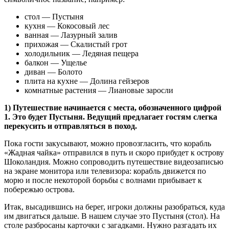
стол — Пустыня
кухня — Кокосовый лес
ванная — Лазурный залив
прихожая — Скалистый грот
холодильник — Ледяная пещера
балкон — Ущелье
диван — Болото
плита на кухне — Долина гейзеров
комнатные растения — Лиановые заросли
1) Путешествие начинается с места, обозначенного цифрой
1. Это будет Пустыня. Ведущий предлагает гостям слегка
перекусить и отправляться в поход.
Пока гости закусывают, можно провозгласить, что корабль
«Жадная чайка» отправился в путь и скоро прибудет к острову
Шоколандия. Можно сопроводить путешествие видеозаписью
на экране монитора или телевизора: корабль движется по
морю и после некоторой борьбы с волнами прибывает к
побережью острова.
Итак, высадившись на берег, игроки должны разобраться, куда
им двигаться дальше. В нашем случае это Пустыня (стол). На
столе разбросаны карточки с загадками. Нужно разгадать их