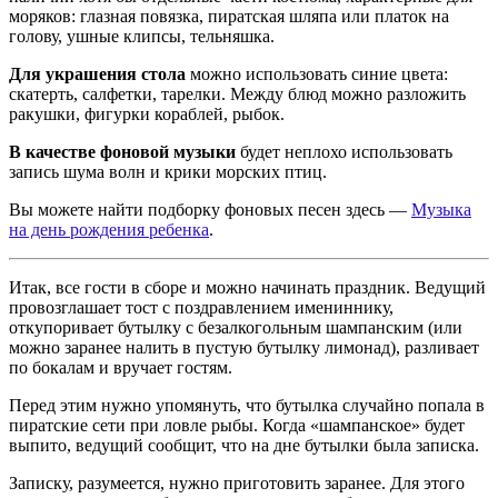
моряков: глазная повязка, пиратская шляпа или платок на
голову, ушные клипсы, тельняшка.
Для украшения стола
можно использовать синие цвета:
скатерть, салфетки, тарелки. Между блюд можно разложить
ракушки, фигурки кораблей, рыбок.
В качестве фоновой музыки
будет неплохо использовать
запись шума волн и крики морских птиц.
Вы можете найти подборку фоновых песен здесь —
Музыка
на день рождения ребенка
.
Итак, все гости в сборе и можно начинать праздник. Ведущий
провозглашает тост с поздравлением имениннику,
откупоривает бутылку с безалкогольным шампанским (или
можно заранее налить в пустую бутылку лимонад), разливает
по бокалам и вручает гостям.
Перед этим нужно упомянуть, что бутылка случайно попала в
пиратские сети при ловле рыбы. Когда «шампанское» будет
выпито, ведущий сообщит, что на дне бутылки была записка.
Записку, разумеется, нужно приготовить заранее. Для этого