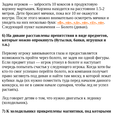
Задача игроков — забросить 10 кокосов в продуктовую
корзину мартышек. Корзина находится на расстоянии 1.5-2
метров. Дети бросают мячики, пока все 10 не окажутся
внутри. После этого можно внимательно осмотреть мячики и
увидеть на них несколько букв:
«б», «о», «л», «о», «т», «о»
.
Следующий пункт назначения — Болото (диван).
6) На диване расставлены препятствия в виде предметов,
которые можно опрокинуть (бутылки, банки, игрушки и
т.п.)
Первому игроку завязываются глаза и предоставляется
возможность пройти через болото, не задев ни одной фигуры.
Если предмет упал — игрок утонул в болоте и наступает
очередь попытать счастья у следующего игрока. Когда хотя бы
кто-то смог успешно перейти болото, вся компания получает
право заглянуть под диван и найти там миску, в которой лежат
кубики льда (их нужно поместить туда перед началом данного
конкурса, но не в самом начале сценария, чтобы лед не успел
растаять).
Лед говорит детям о том, что нужно двигаться к леднику
(холодильник).
7) К холодильнику прикреплены магнитики, под которыми