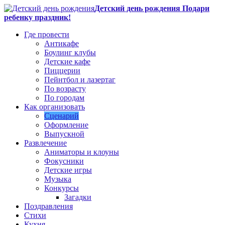
Детский день рождения Подари
ребенку праздник!
Где провести
Антикафе
Боулинг клубы
Детские кафе
Пиццерии
Пейнтбол и лазертаг
По возрасту
По городам
Как организовать
Сценарий
Оформление
Выпускной
Развлечение
Аниматоры и клоуны
Фокусники
Детские игры
Музыка
Конкурсы
Загадки
Поздравления
Стихи
Кухня