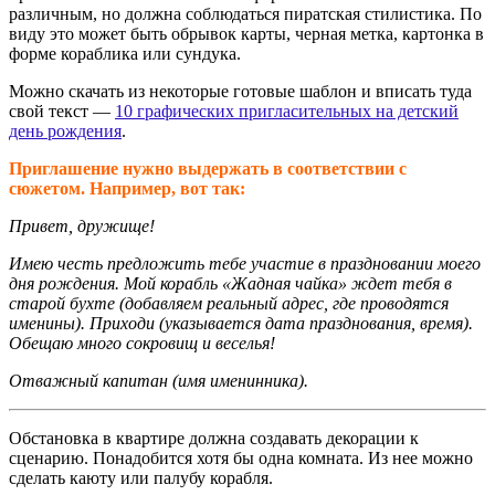
различным, но должна соблюдаться пиратская стилистика. По
виду это может быть обрывок карты, черная метка, картонка в
форме кораблика или сундука.
Можно скачать из некоторые готовые шаблон и вписать туда
свой текст —
10 графических пригласительных на детский
день рождения
.
Приглашение нужно выдержать в соответствии с
сюжетом. Например, вот так:
Привет, дружище!
Имею честь предложить тебе участие в праздновании моего
дня рождения. Мой корабль «Жадная чайка» ждет тебя в
старой бухте (добавляем реальный адрес, где проводятся
именины). Приходи (указывается дата празднования, время).
Обещаю много сокровищ и веселья!
Отважный капитан (имя именинника).
Обстановка в квартире должна создавать декорации к
сценарию. Понадобится хотя бы одна комната. Из нее можно
сделать каюту или палубу корабля.