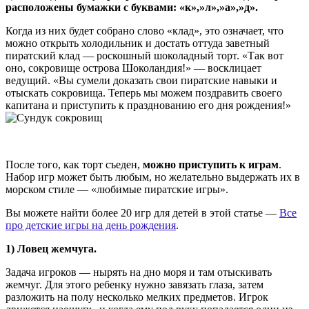
расположены бумажки с буквами: «к»,»л»,»а»,»д».
Когда из них будет собрано слово «клад», это означает, что
можно открыть холодильник и достать оттуда заветный
пиратский клад — роскошный шоколадный торт. «Так вот
оно, сокровище острова Шоколандия!» — восклицает
ведущий. «Вы сумели доказать свои пиратские навыки и
отыскать сокровища. Теперь мы можем поздравить своего
капитана и приступить к празднованию его дня рождения!»
После того, как торт съеден,
можно приступить к играм
.
Набор игр может быть любым, но желательно выдержать их в
морском стиле — «любимые пиратские игры».
Вы можете найти более 20 игр для детей в этой статье —
Все
про детские игры на день рождения
.
1) Ловец жемчуга.
Задача игроков — нырять на дно моря и там отыскивать
жемчуг. Для этого ребенку нужно завязать глаза, затем
разложить на полу несколько мелких предметов. Игрок